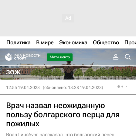
Политика
В мире
Экономика
Общество
Про
Матч-центр
ЗОЖ
12:55 19.04.2023
(обновлено: 13:28 19.04.2023)
Врач назвал неожиданную
пользу болгарского перца для
пожилых
Врач Гинзбург рассказал, что болгарский перец