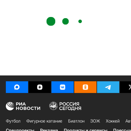
Футбол
Фигурное катание
Биатлон
ЗОЖ
Хоккей
Ав
Спецпроекты
Реклама
Продукты и сервисы
Пресс-ц