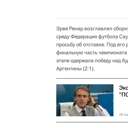
Эрве Ренар возглавлял сборну
среду Федерация футбола Сау
просьбу об отставке. Под ег
финальную часть чемпионата 
этапе одержала победу над б
Аргентины (2:1).
Экс
"П
28 ма