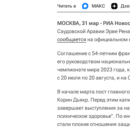
Читать в
МАКС
Дзе
МОСКВА, 31 мар - РИА Новос
Саудовской Аравии Эрве Рен
сообщается
на официальном 
Соглашение с 54-летним фран
его руководством национальн
чемпионате мира 2023 года, 
с 20 июля по 20 августа, и н
В начале марта пост главног
Корин Дьякр. Перед этим кап
завершает выступления за на
психическое здоровье". По и
стали плохие отношения защи