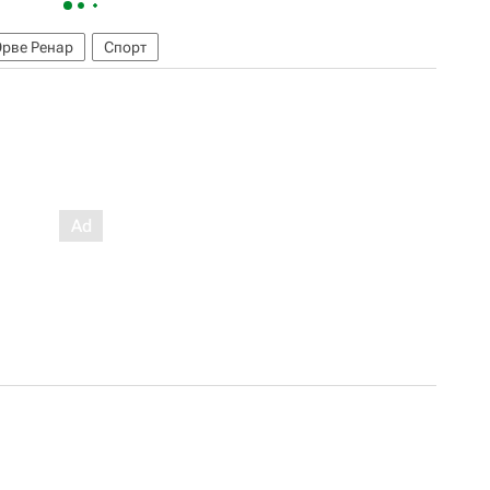
Эрве Ренар
Спорт