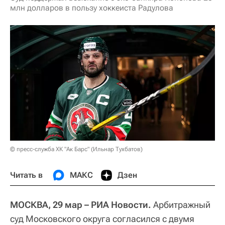
млн долларов в пользу хоккеиста Радулова
© пресс-служба ХК "Ак Барс" (Ильнар Тухбатов)
Читать в
МАКС
Дзен
МОСКВА, 29 мар – РИА Новости.
Арбитражный
суд Московского округа согласился с двумя