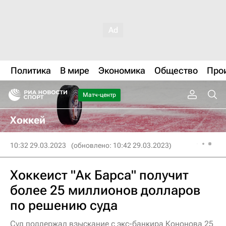
Политика
В мире
Экономика
Общество
Про
Матч-центр
Хоккей
10:32 29.03.2023
(обновлено: 10:42 29.03.2023)
Хоккеист "Ак Барса" получит
более 25 миллионов долларов
по решению суда
Суд поддержал взыскание с экс-банкира Кононова 25