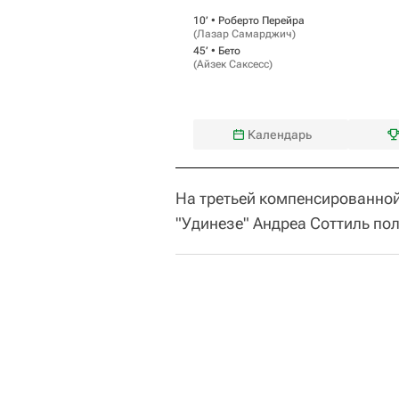
10‎’‎ •
Роберто Перейра
(
Лазар Самарджич
)
45‎’‎ •
Бето
(
Айзек Саксесс
)
Календарь
На третьей компенсированной
"Удинезе" Андреа Соттиль пол