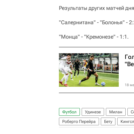
Результаты других матчей дня
"Салернитана" - "Болонья" - 2:
"Монца" - "Кремонезе" - 1:1.
Го
"Ве
18 ма
Футбол
Удинезе
Милан
С
Роберто Перейра
Бету
Кингсл