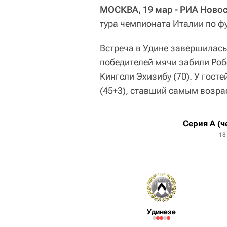
МОСКВА, 19 мар - РИА Новос
тура чемпионата Италии по ф
Встреча в Удине завершилась 
победителей мячи забили Робе
Кингсли Эхизибу (70). У гост
(45+3), ставший самым возра
Серия А (ч
18
Удинезе