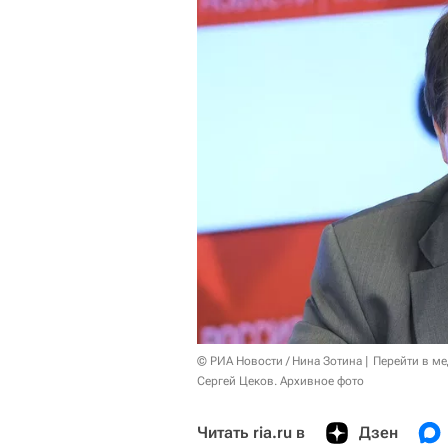
© РИА Новости / Нина Зотина
Перейти в м
Сергей Цеков. Архивное фото
Читать ria.ru в
Дзен