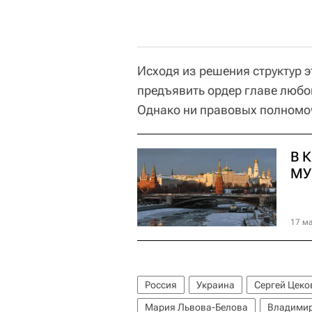
Исходя из решения структур э
предъявить ордер главе любо
Однако ни правовых полномочи
В 
МУ
17 ма
Россия
Украина
Сергей Цеко
Мария Львова-Белова
Владимир