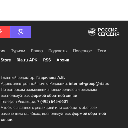
гия
Туризм
Радио
Подкасты
Полезное
Теги
uStore
Ria.ru APK
RSS
Архив
Главный редактор:
Гаврилова А.В.
Адрес электронной почты Редакции:
internet-group@ria.ru
По вопросам размещения пресс-релизов и рекламы
воспользуйтесь
формой обратной связи
Телефон Редакции:
7 (495) 645-6601
Чтобы связаться с редакцией или сообщить обо всех
замеченных ошибках, воспользуйтесь
формой обратной
связи
.