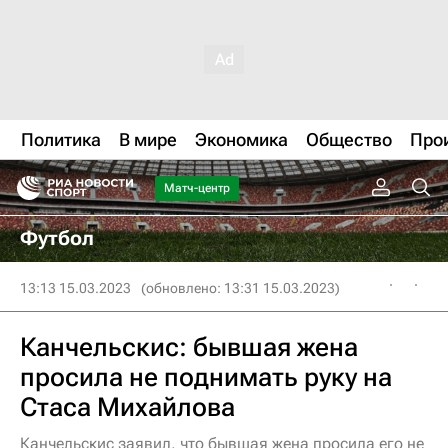
Политика
В мире
Экономика
Общество
Про
Матч-центр
Футбол
13:13 15.03.2023
(обновлено: 13:31 15.03.2023)
Канчельскис: бывшая жена
просила не поднимать руку на
Стаса Михайлова
Канчельскис заявил, что бывшая жена просила его не