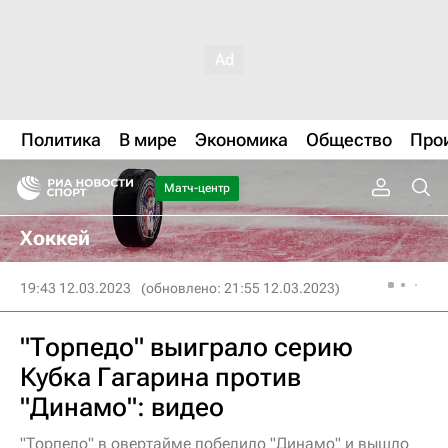
Политика
В мире
Экономика
Общество
Про
Матч-центр
Хоккей
19:43 12.03.2023
(обновлено: 21:55 12.03.2023)
"Торпедо" выиграло серию
Кубка Гагарина против
"Динамо": видео
"Торпедо" в овертайме победило "Динамо" и вышло