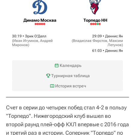
Динамо Москва
Торпедо НН
30:19 •
Эрик О'Делл
29:09 •
Деннис Ян
(
Иван Игумнов
,
Андрей
(
Владислав Фирстов
,
Максим
Миронов
)
Летунов
)
61:03 •
Деннис Ян
Календарь
Турнирная таблица
История встреч
Счет в серии до четырех побед стал 4-2 в пользу
"Торпедо". Нижегородский клуб вышел во
второй раунд плей-офф КХЛ впервые с 2016 года
и третий раз в истории. Соперник "Торпедо" по