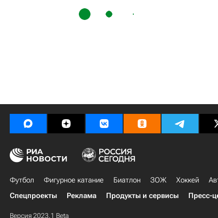
Футбол
Фигурное катание
Биатлон
ЗОЖ
Хоккей
Ав
Спецпроекты
Реклама
Продукты и сервисы
Пресс-ц
Версия 2023.1 Beta