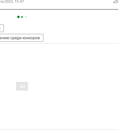
та 2023, 15:47
а
танию среди юниоров