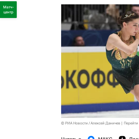
Матч-
центр
© РИА Новости / Алексей Даничев
Перейти