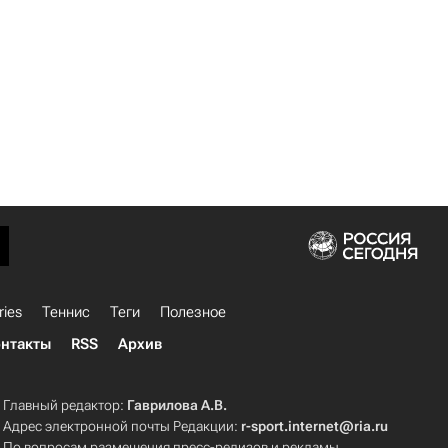
ries
Теннис
Теги
Полезное
нтакты
RSS
Архив
Главный редактор:
Гаврилова А.В.
Адрес электронной почты Редакции:
r-sport.internet@ria.ru
По вопросам размещения пресс-релизов и рекламы