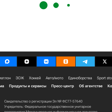
иатлон
ЗОЖ
Хоккей
Авто/мото
Единоборства
Sport sto
ма
Продукты и сервисы
Пресс-центр
Об агентстве
Ко
Свидетельство о регистрации Эл № ФС77-57640
Учредитель: Федеральное государственное унитарное
предприятие Международное информационное агентство