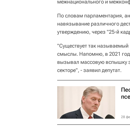
межнационального и межконфе
По словам парламентария, ан
навязывание различного дестр
утверждению, через "25-й кад
"Существует так называемый 
смыслы. Напомню, в 2021 год
вызывал массовую вспышку э
секторе", - заявил депутат.
Пе
пс
28 фе