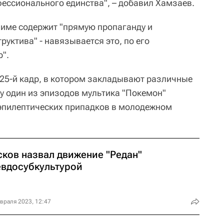
ссионального единства", – добавил Хамзаев.
име содержит "прямую пропаганду и
уктива" - навязывается это, по его
р".
25-й кадр, в котором закладывают различные
у один из эпизодов мультика "Покемон"
пилептических припадков в молодежном
сков назвал движение "Редан"
евдосубкультурой
враля 2023, 12:47