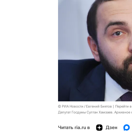
© РИА Новости / Евгений Биятов
Перейти в
Депутат Госдумы Султан Хамзаев. Архивное 
Читать ria.ru в
Дзен