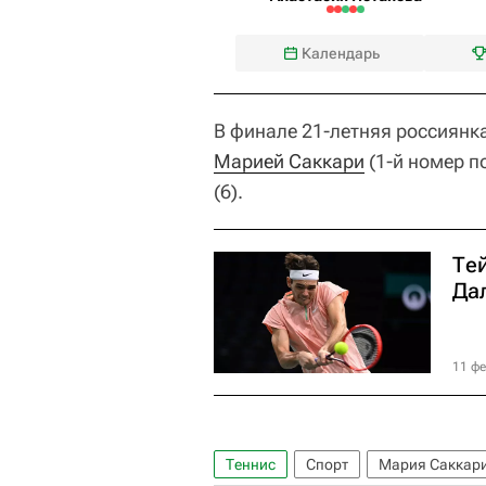
Календарь
В финале 21-летняя россиянк
Марией Саккари
(1-й номер п
(6).
Те
Да
11 фе
Теннис
Спорт
Мария Саккар