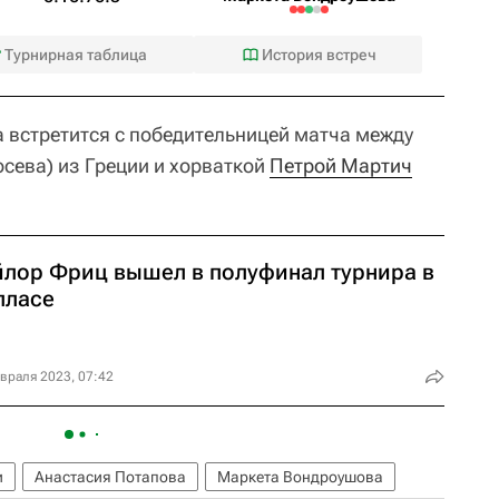
Турнирная таблица
История встреч
а встретится с победительницей матча между
осева) из Греции и хорваткой
Петрой Мартич
йлор Фриц вышел в полуфинал турнира в
лласе
враля 2023, 07:42
и
Анастасия Потапова
Маркета Вондроушова