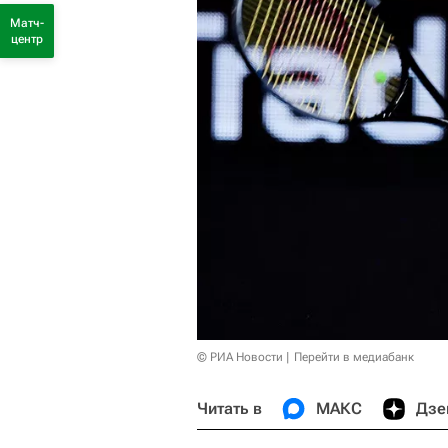
Матч-
центр
© РИА Новости
Перейти в медиабанк
Читать в
МАКС
Дзе