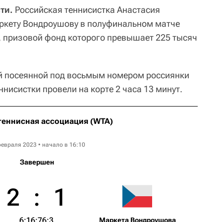
ти.
Российская теннисистка Анастасия
ркету Вондроушову в полуфинальном матче
, призовой фонд которого превышает 225 тысяч
й посеянной под восьмым номером россиянки
 Теннисистки провели на корте 2 часа 13 минут.
теннисная ассоциация (WTA)
Upper Austria Ladies Linz
февраля 2023 • начало в 16:10
Завершен
2
:
1
6:1
6:7
6:3
Маркета Вондроушова