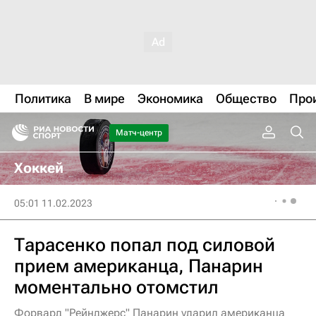
Политика
В мире
Экономика
Общество
Про
Матч-центр
Хоккей
05:01 11.02.2023
Тарасенко попал под силовой
прием американца, Панарин
моментально отомстил
Форвард "Рейнджерс" Панарин ударил американца