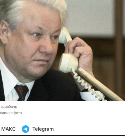
медиабанк
рхивное фото
МАКС
Telegram