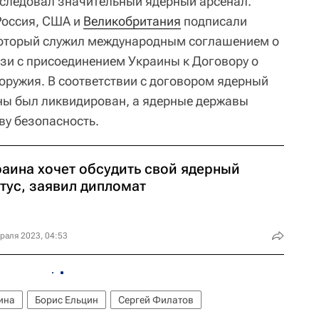
следовал значительный ядерный арсенал.
 Россия, США и
Великобритания
подписали
оторый служил международным соглашением о
язи с присоединением Украины к Договору о
оружия. В соответствии с договором ядерный
ны был ликвидирован, а ядерные державы
ву безопасность.
раина хочет обсудить свой ядерный
тус, заявил дипломат
раля 2023, 04:53
ина
Борис Ельцин
Сергей Филатов