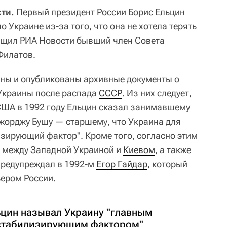
ти.
Первый президент России Борис Ельцин
 Украине из-за того, что она не хотела терять
бщил РИА Новости бывший член Совета
Филатов.
ены и опубликованы архивные документы о
Украины после распада
СССР
. Из них следует,
 США в 1992 году Ельцин сказал занимавшему
Джорджу Бушу —
старшему, что Украина для
зирующий фактор". Кроме того, согласно этим
и между Западной Украиной и
Киевом
, а также
редупреждал в 1992-м
Егор Гайдар
, который
ером России.
ьцин называл Украину "главным
стабилизирующим фактором"