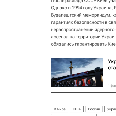
После распада СССР Киев уна
Однако в 1994 году Украина,
Будапештский меморандум, к
гарантиях безопасности в св
нераспространении ядерного 
арсенал на территории Украи
обязались гарантировать Кие
Ук
ста
1 фев
В мире
США
Россия
Укра