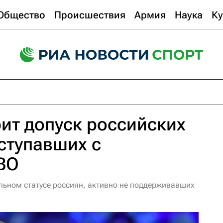
Общество
Происшествия
Армия
Наука
Ку
ит допуск российских
ыступавших с
ВО
льном статусе россиян, активно не поддерживавших