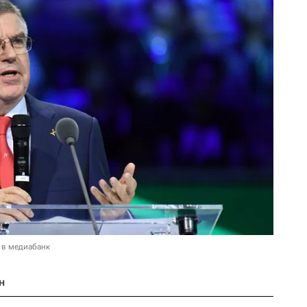
 в медиабанк
н