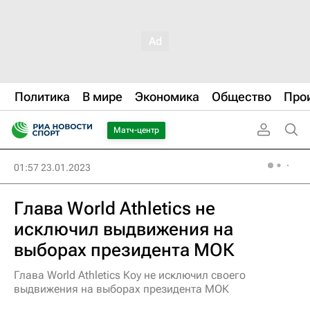
Политика
В мире
Экономика
Общество
Про
Матч-центр
01:57 23.01.2023
Глава World Athletics не
исключил выдвижения на
выборах президента МОК
Глава World Athletics Коу не исключил своего
выдвижения на выборах президента МОК