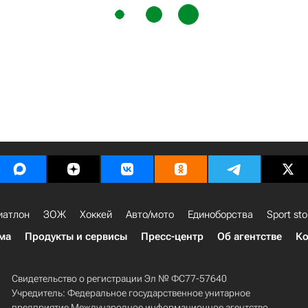
иатлон
ЗОЖ
Хоккей
Авто/мото
Единоборства
Sport sto
ма
Продукты и сервисы
Пресс-центр
Об агентстве
Ко
Свидетельство о регистрации Эл № ФС77-57640
Учредитель: Федеральное государственное унитарное
предприятие Международное информационное агентство