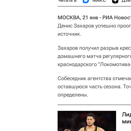
Читать в
МАКС
Дзе
МОСКВА, 21 янв - РИА Новос
Денис Захаров успешно проо
источник.
Захаров получил разрыв крес
домашнего матча регулярного
краснодарского "Локомотива‑
Собеседник агентства отмечае
оставшуюся часть сезона. То
определены.
Ли
ми