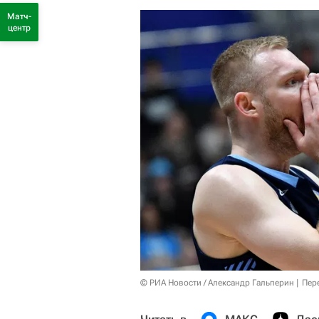
Матч-
центр
© РИА Новости / Александр Гальперин
Пер