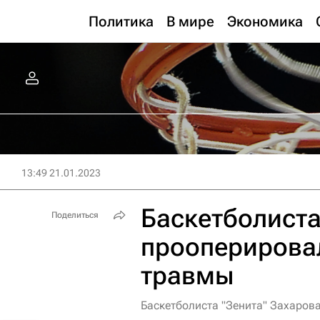
Политика
В мире
Экономика
13:49 21.01.2023
Баскетболиста
Поделиться
прооперирова
травмы
Баскетболиста "Зенита" Захаров