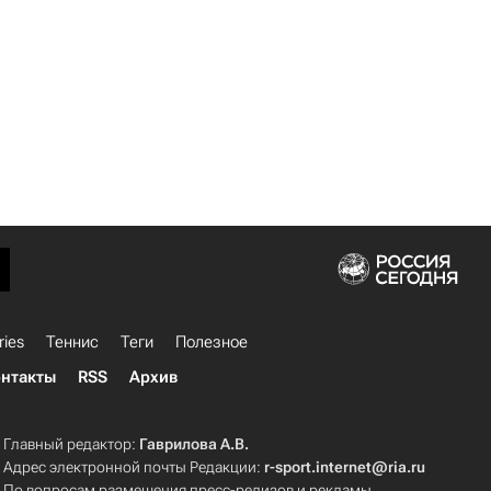
ries
Теннис
Теги
Полезное
нтакты
RSS
Архив
Главный редактор:
Гаврилова А.В.
Адрес электронной почты Редакции:
r-sport.internet@ria.ru
По вопросам размещения пресс-релизов и рекламы