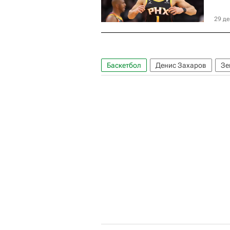
29 де
Баскетбол
Денис Захаров
Зе