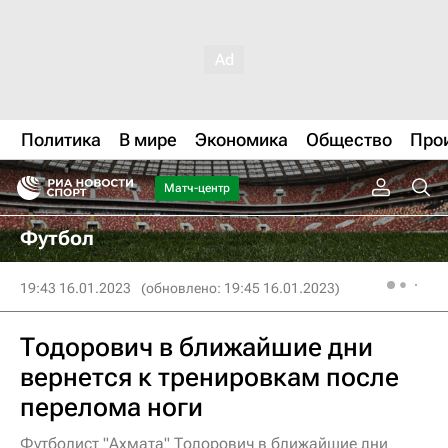
Политика
В мире
Экономика
Общество
Про
Матч-центр
Футбол
19:43 16.01.2023
(обновлено: 19:45 16.01.2023)
Тодорович в ближайшие дни
вернется к тренировкам после
перелома ноги
Футболист "Ахмата" Тодорович в ближайшие дни