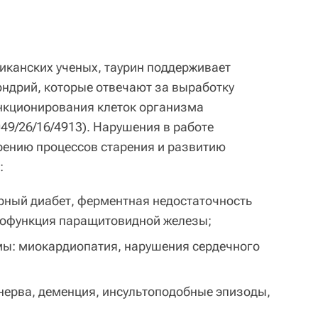
канских ученых, таурин поддерживает
ндрий, которые отвечают за выработку
нкционирования клеток организма
049/26/16/4913). Нарушения в работе
рению процессов старения и развитию
:
рный диабет, ферментная недостаточность
пофункция паращитовидной железы;
мы: миокардиопатия, нарушения сердечного
нерва, деменция, инсультоподобные эпизоды,