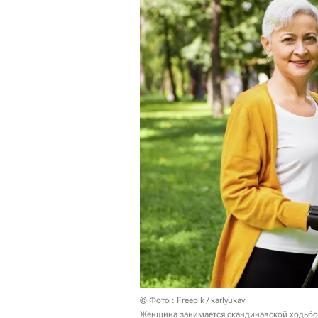
© Фото : Freepik / karlyukav
Женщина занимается скандинавской ходьб