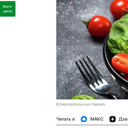
Матч-
центр
© Depositphotos.com / Nadianb
Читать в
МАКС
Дзе