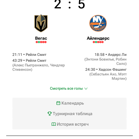
2
:
5
Вегас
Айлендерс
21:11 •
Рейли Смит
18:58 •
Андерс Ли
(
Энтони Бовилье
,
Робин
43:29 •
Рейли Смит
Сало
)
(
Алекс Пьетранжело
,
Чендлер
Стивенсон
)
24:30 •
Хадсон Фашинг
(
Себастьян Ахо
,
Мэтт
Мартин
)
Смотреть все голы
Календарь
Турнирная таблица
История встреч