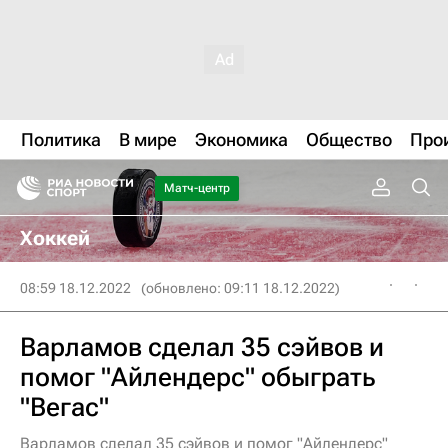
Политика
В мире
Экономика
Общество
Про
Матч-центр
Хоккей
08:59 18.12.2022
(обновлено: 09:11 18.12.2022)
Варламов сделал 35 сэйвов и
помог "Айлендерс" обыграть
"Вегас"
Варламов сделал 35 сэйвов и помог "Айлендерс"