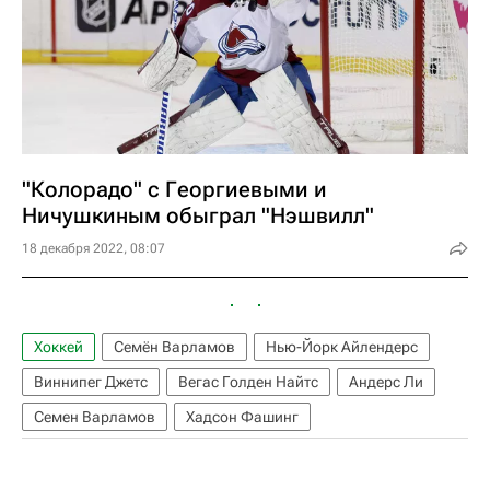
"Колорадо" с Георгиевыми и
Ничушкиным обыграл "Нэшвилл"
18 декабря 2022, 08:07
Хоккей
Семён Варламов
Нью-Йорк Айлендерс
Виннипег Джетс
Вегас Голден Найтс
Андерс Ли
Семен Варламов
Хадсон Фашинг