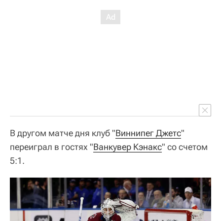
В другом матче дня клуб "
Виннипег Джетс
"
переиграл в гостях "
Ванкувер Кэнакс
" со счетом
5:1.