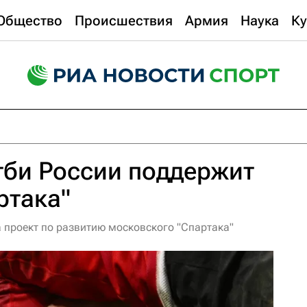
Общество
Происшествия
Армия
Наука
Ку
гби России поддержит
ртака"
 проект по развитию московского "Спартака"