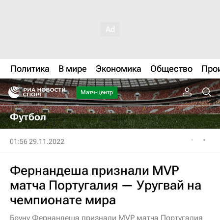
Политика
В мире
Экономика
Общество
Про
Матч-центр
Футбол
01:56 29.11.2022
Фернандеша признали MVP
матча Португалия — Уругвай на
чемпионате мира
Бруну Фернандеша признали MVP матча Португалия