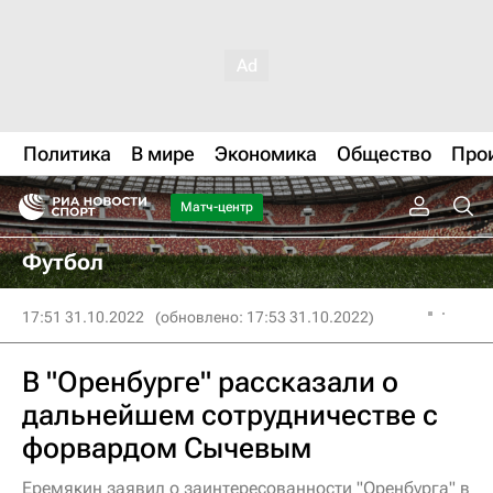
Политика
В мире
Экономика
Общество
Про
Матч-центр
Футбол
17:51 31.10.2022
(обновлено: 17:53 31.10.2022)
В "Оренбурге" рассказали о
дальнейшем сотрудничестве с
форвардом Сычевым
Еремякин заявил о заинтересованности "Оренбурга" в