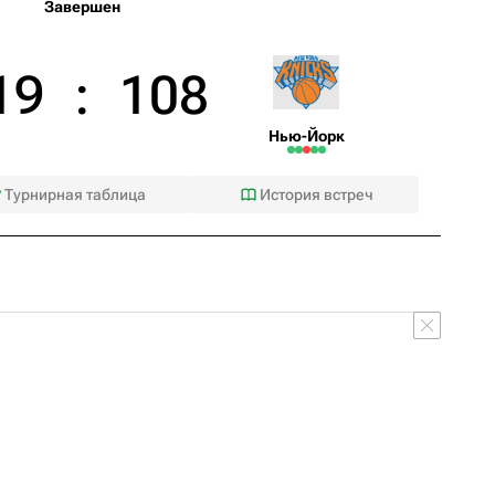
Завершен
19
:
108
Нью-Йорк
Турнирная таблица
История встреч