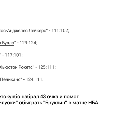
ос-Анджелес Лейкерс
" - 111:102;
о Буллз
" - 129:124;
" - 117:101;
Хьюстон Рокетс
" - 125:111;
 Пеликанс
" - 124:111.
токунбо набрал 43 очка и помог
илуоки" обыграть "Бруклин" в матче НБА