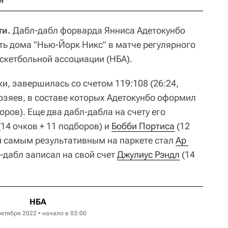
н
ти.
Дабл-дабл форварда Янниса Адетокунбо
ть дома "Нью-Йорк Никс" в матче регулярного
кетбольной ассоциации (НБА).
и, завершилась со счетом 119:108 (26:24,
 хозяев, в составе которых Адетокунбо оформил
оров). Еще два дабл-дабла на счету его
14 очков + 11 подборов) и
Бобби Портиса
(12
ей самым результативным на паркете стал
Ар 
л-дабл записал на свой счет
Джулиус Рэндл
(14
НБА
октября 2022 • начало в 03:00