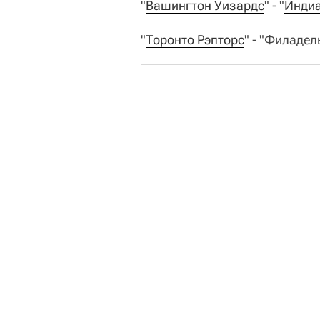
"
Вашингтон Уизардс
" - "
Индиа
"
Торонто Рэпторс
" - "Филадел