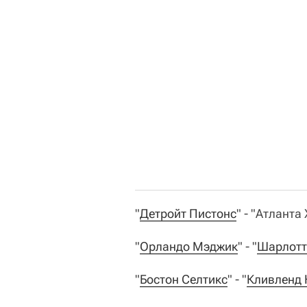
"
Детройт Пистонс
" - "Атланта 
"
Орландо Мэджик
" - "
Шарлотт
"
Бостон Селтикс
" - "
Кливленд 