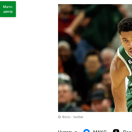
Матч-
центр
© Фото : twitter