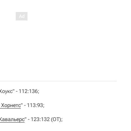
Хоукс" - 112:136;
 Хорнетс
" - 113:93;
Кавальерс
" - 123:132 (ОТ);