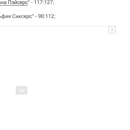
на Пэйсерс
" - 117:127;
ьфия Сиксерс" - 90:112;