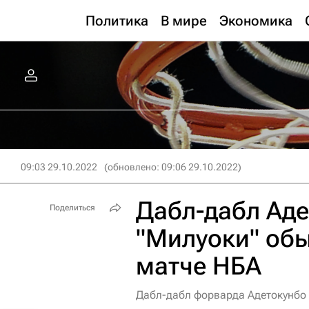
Политика
В мире
Экономика
09:03 29.10.2022
(обновлено: 09:06 29.10.2022)
Дабл-дабл Аде
Поделиться
"Милуоки" обы
матче НБА
Дабл-дабл форварда Адетокунбо 