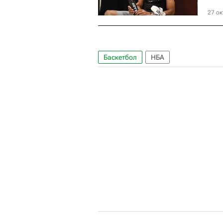
27 ок
Баскетбол
НБА