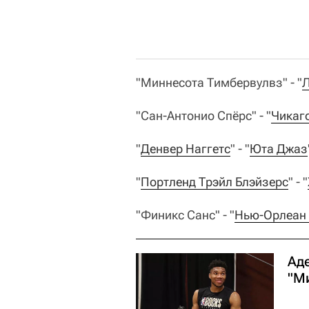
"Миннесота Тимбервулвз" - "
Л
"Сан-Антонио Спёрс" - "
Чикаг
"
Денвер Наггетс
" - "
Юта Джаз
"
Портленд Трэйл Блэйзерс
" - "
"Финикс Санс" - "
Нью-Орлеан
Аде
"М