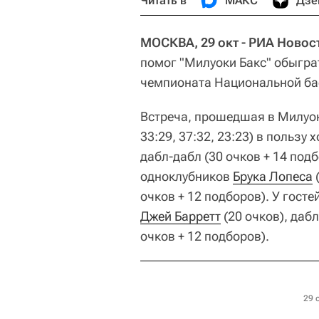
Читать в
МАКС
Дзе
МОСКВА, 29 окт - РИА Новос
помог "Милуоки Бакс" обыгра
чемпионата Национальной бас
Встреча, прошедшая в Милуок
33:29, 37:32, 23:23) в пользу
дабл-дабл (30 очков + 14 подб
одноклубников
Брука Лопеса
(
очков + 12 подборов). У гост
Джей Барретт
(20 очков), даб
очков + 12 подборов).
29 