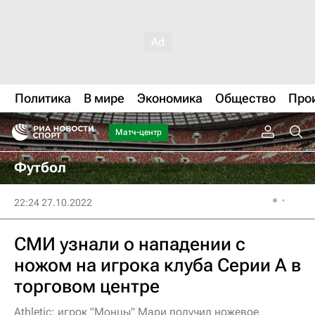
Политика
В мире
Экономика
Общество
Про
Матч-центр
Футбол
22:24 27.10.2022
СМИ узнали о нападении с
ножом на игрока клуба Серии А в
торговом центре
Athletic: игрок "Монцы" Мари получил ножевое