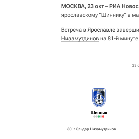
МОСКВА, 23 окт – РИА Новос
ярославскому "Шиннику" в мат
Встреча в
Ярославле
завершил
Низамутдинов
на 81-й минуте
23 
Шинник
80‎’‎ •
Эльдар Низамутдинов