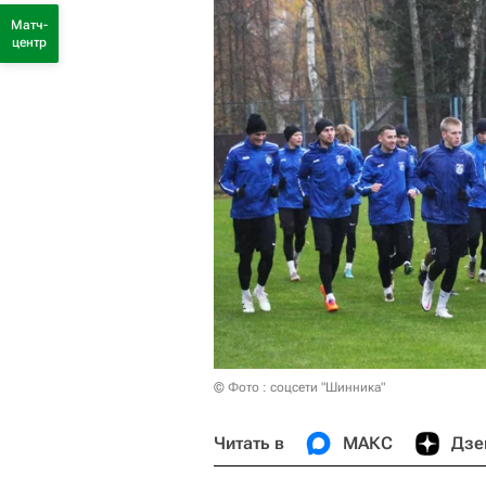
Матч-
центр
© Фото : соцсети "Шинника"
Читать в
МАКС
Дзе