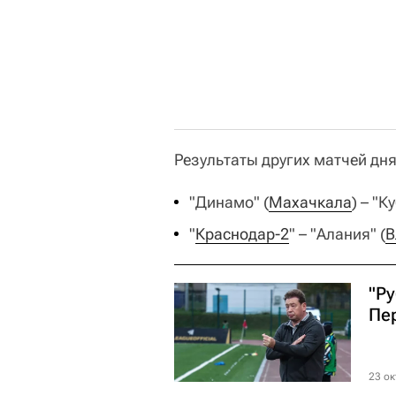
Результаты других матчей дня
"Динамо" (
Махачкала
) – "К
"
Краснодар-2
" – "Алания" (
В
"Ру
Пе
23 ок