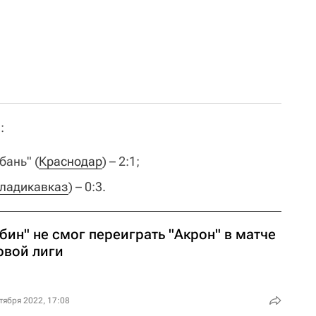
:
убань" (
Краснодар
) – 2:1;
ладикавказ
) – 0:3.
бин" не смог переиграть "Акрон" в матче
рвой лиги
тября 2022, 17:08