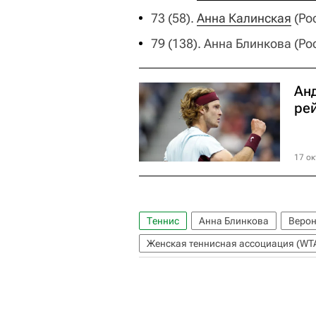
73 (58).
Анна Калинская
(Рос
79 (138). Анна Блинкова (Рос
Ан
ре
17 ок
Теннис
Анна Блинкова
Верон
Женская теннисная ассоциация (WT