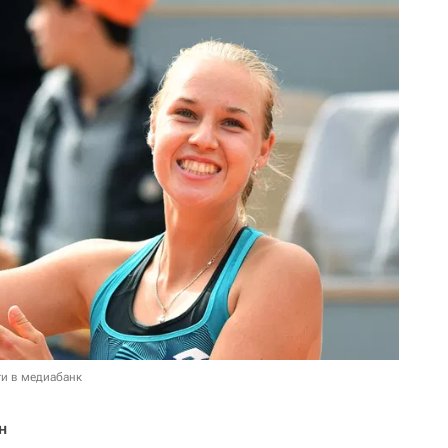
и в медиабанк
н