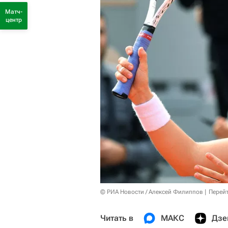
Матч-
центр
© РИА Новости / Алексей Филиппов
Перейт
Читать в
МАКС
Дзе