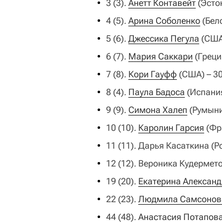
3 (3).
Анетт Контавейт
(Эстон
4 (5).
Арина Соболенко
(Бело
5 (6).
Джессика Пегула
(США)
6 (7).
Мария Саккари
(Греци
7 (8).
Кори Гауфф
(США) – 30
8 (4).
Паула Бадоса
(Испания
9 (9).
Симона Халеп
(Румыни
10 (10).
Каролин Гарсия
(Фра
11 (11). Дарья Касаткина (Р
12 (12). Вероника Кудермето
19 (20).
Екатерина Алексан
22 (23).
Людмила Самсонов
44 (48).
Анастасия Потапов