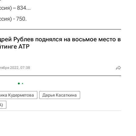
сия) – 834...
сия) - 750.
дрей Рублев поднялся на восьмое место в
йтинге ATP
тября 2022, 07:38
ика Кудерметова
Дарья Касаткина
A)