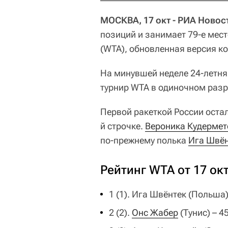
МОСКВА, 17 окт - РИА Новос
позиций и занимает 79-е мес
(WTA), обновленная версия к
На минувшей неделе 24-летня
турнир WTA в одиночном разр
Первой ракеткой России оста
й строчке.
Вероника Кудермет
по-прежнему полька
Ига Швён
Рейтинг WTA от 17 ок
1 (1). Ига Швёнтек (Польша)
2 (2).
Онс Жабер
(Тунис) – 4