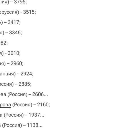
ия) – 3796;
руссия) - 3515;
 – 3417;
я) – 3346;
82;
) - 3010;
я) – 2960;
нция) – 2924;
оссия) – 2885;
ва (Россия) – 2606...
дрова
(Россия) – 2160;
а
(Россия) – 1937...
а
(Россия) – 1138...