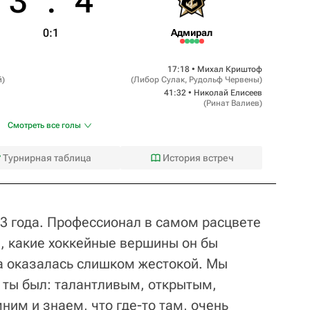
3
:
4
0:1
Адмирал
17:18 •
Михал Криштоф
̆
)
(
Либор Сулак
,
Рудольф Червены
)
41:32 •
Николай Елисеев
(
Ринат Валиев
)
Смотреть все голы
Турнирная таблица
История встреч
33 года. Профессионал в самом расцвете
м, какие хоккейные вершины он бы
ба оказалась слишком жестокой. Мы
 ты был: талантливым, открытым,
им и знаем, что где-то там, очень