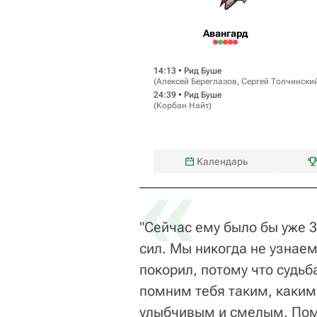
Авангард
14:13 •
Рид Буше
(
Алексей Береглазов
,
Сергей Толчинскии
24:39 •
Рид Буше
(
Корбан Найт
)
«
Календарь
"Сейчас ему было бы уже 
сил. Мы никогда не узнае
покорил, потому что судь
помним тебя таким, каким
улыбчивым и смелым. Помн