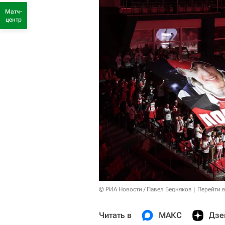
Матч-
центр
© РИА Новости / Павел Бедняков
Перейти 
Читать в
МАКС
Дзе