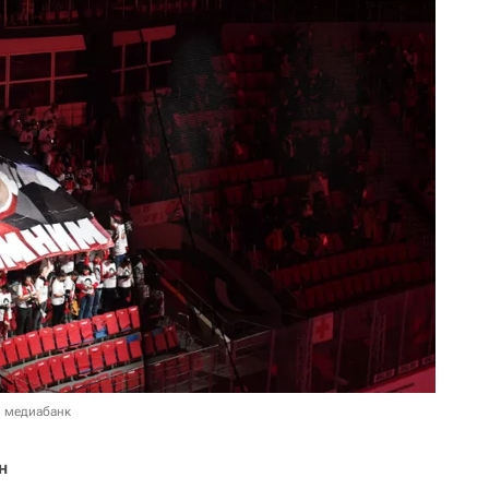
в медиабанк
н