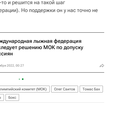
-то и решится на такой шаг
ерации). Но поддержки он у нас точно не
ждународная лыжная федерация
следует решению МОК по допуску
ссиян
ября 2022, 00:27
лимпийский комитет (МОК)
Олег Саитов
Томас Бах
ы
Бокс