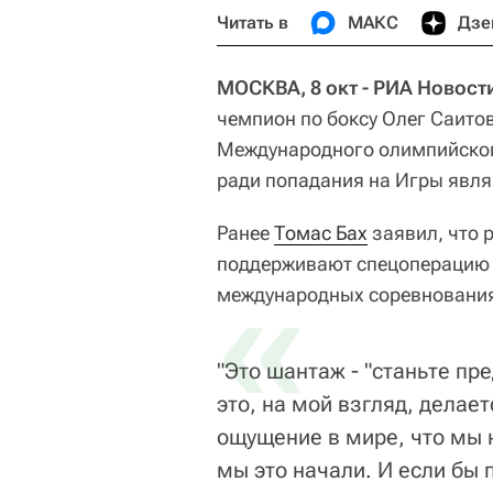
Читать в
МАКС
Дзе
МОСКВА, 8 окт - РИА Новости
чемпион по боксу Олег Саито
Международного олимпийског
ради попадания на Игры явл
Ранее
Томас Бах
заявил, что 
поддерживают спецоперацию н
«
международных соревнованиях
"Это шантаж - "станьте пр
это, на мой взгляд, делает
ощущение в мире, что мы н
мы это начали. И если бы 