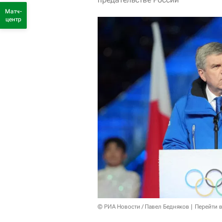
Матч-
центр
© РИА Новости / Павел Бедняков
Перейти 