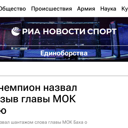
Общество
Происшествия
Армия
Наука
Ку
Единоборства
чемпион назвал
зыв главы МОК
ию
звал шантажом слова главы МОК Баха о