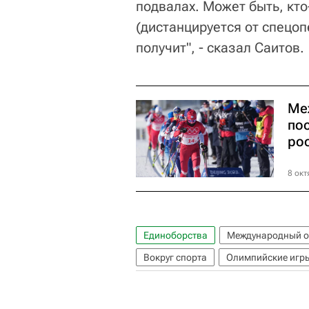
подвалах. Может быть, кто
(дистанцируется от спецоп
получит", - сказал Саитов.
Ме
по
ро
8 окт
Единоборства
Международный о
Вокруг спорта
Олимпийские игр