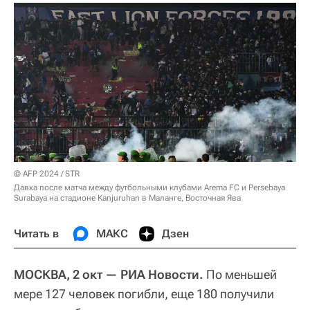
© AFP 2024 / STR
Давка после матча между футбольными клубами Arema FC и Persebaya
Surabaya на стадионе Kanjuruhan в Маланге, Восточная Ява
Читать в
МАКС
Дзен
МОСКВА, 2 окт — РИА Новости.
По меньшей
мере 127 человек погибли, еще 180 получили