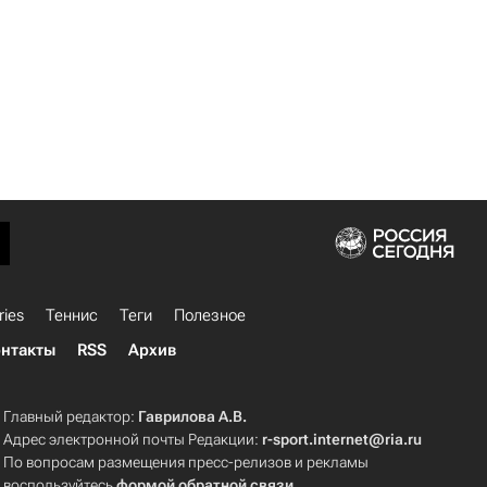
ries
Теннис
Теги
Полезное
нтакты
RSS
Архив
Главный редактор:
Гаврилова А.В.
Адрес электронной почты Редакции:
r-sport.internet@ria.ru
По вопросам размещения пресс-релизов и рекламы
воспользуйтесь
формой обратной связи