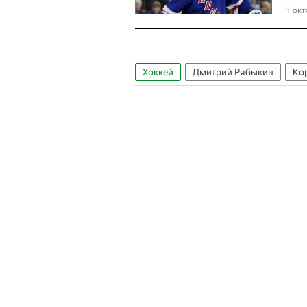
1 окт
Хоккей
Дмитрий Рябыкин
Ко