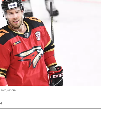
в медиабанк
н