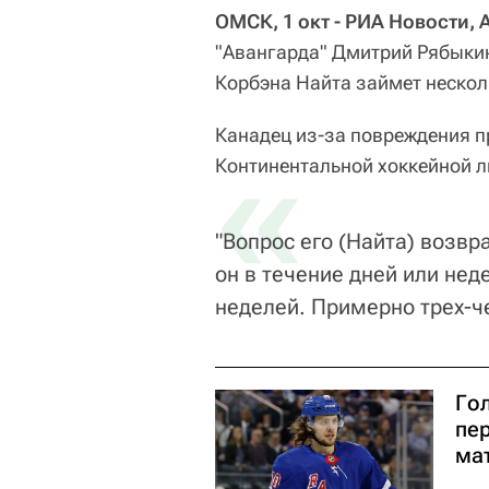
ОМСК, 1 окт - РИА Новости,
"Авангарда" Дмитрий Рябыкин
Корбэна Найта займет нескол
Канадец из-за повреждения п
«
Континентальной хоккейной л
"Вопрос его (Найта) возв
он в течение дней или неде
неделей. Примерно трех-ч
Го
пе
ма