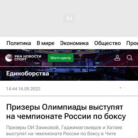
Политика
В мире
Экономика
Общество
Про
Матч-центр
Единоборства
14:44 16.09.2022
Призеры Олимпиады выступят
на чемпионате России по боксу
Призеры ОИ Замковой, Гаджимагомедов и Хатаев
выступят на чемпионате России по боксу в Чите