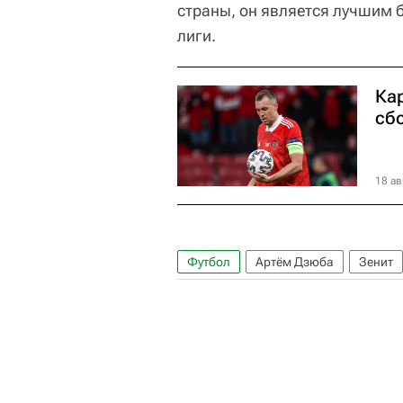
страны, он является лучшим 
лиги.
Ка
сб
18 ав
Футбол
Артём Дзюба
Зенит