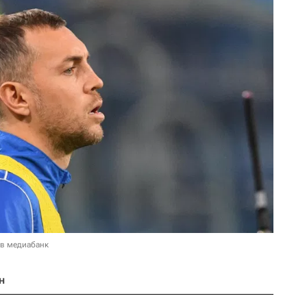
 в медиабанк
н