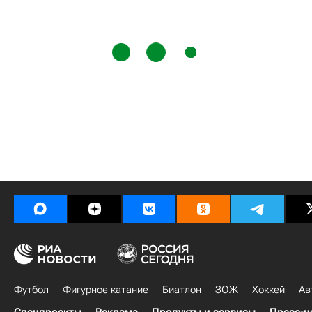
Футбол
Фигурное катание
Биатлон
ЗОЖ
Хоккей
Ав