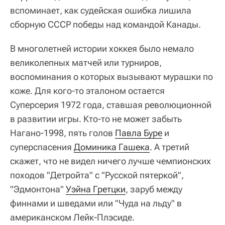
вспоминает, как судейская ошибка лишила
сборную СССР победы над командой Канады.
В многолетней истории хоккея было немало
великолепных матчей или турниров,
воспоминания о которых вызывают мурашки по
коже. Для кого-то эталоном остается
Суперсерия 1972 года, ставшая революционной
в развитии игры. Кто-то не может забыть
Нагано-1998, пять голов
Павла Буре
и
суперспасения
Доминика Гашека
. А третий
скажет, что не видел ничего лучше чемпионских
походов "Детройта" с "Русской пятеркой",
"Эдмонтона"
Уэйна Гретцки
, заруб между
финнами и шведами или "Чуда на льду" в
американском Лейк-Плэсиде.