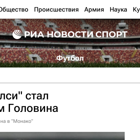
Общество
Происшествия
Армия
Наука
Ку
Футбол
лси" стал
м Головина
на в "Монако"