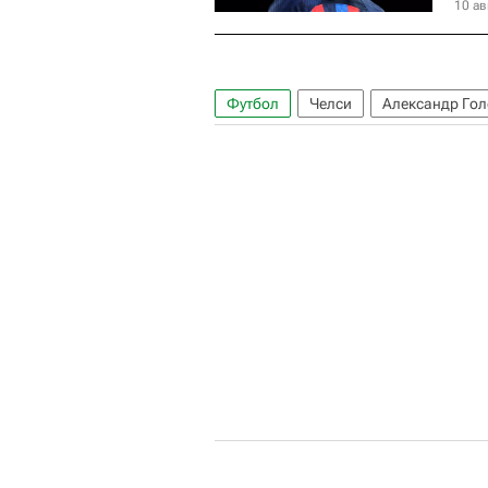
10 ав
Футбол
Челси
Александр Го