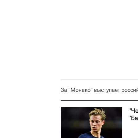
За "Монако" выступает росси
"Че
"Б