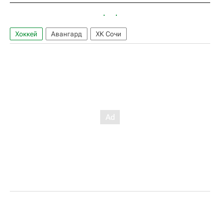
Хоккей
Авангард
ХК Сочи