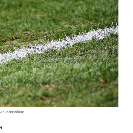
и в медиабанк
н