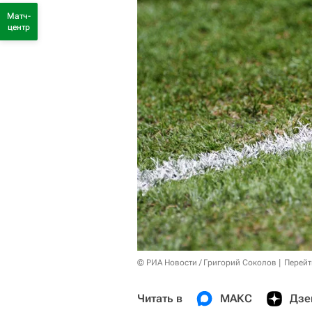
Матч-
центр
© РИА Новости / Григорий Соколов
Перейт
Читать в
МАКС
Дзе