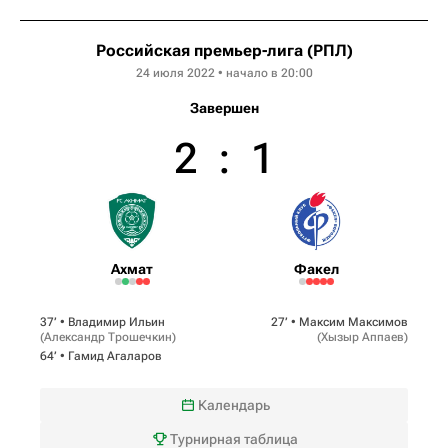
Российская премьер-лига (РПЛ)
24 июля 2022 • начало в 20:00
Завершен
2
:
1
Ахмат
Факел
37‎’‎ •
Владимир Ильин
27‎’‎ •
Максим Максимов
(
Александр Трошечкин
)
(
Хызыр Аппаев
)
64‎’‎ •
Гамид Агаларов
Календарь
Турнирная таблица