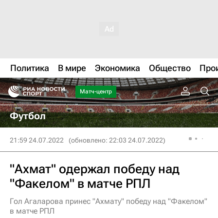
Политика
В мире
Экономика
Общество
Про
Матч-центр
Футбол
21:59 24.07.2022
(обновлено: 22:03 24.07.2022)
"Ахмат" одержал победу над
"Факелом" в матче РПЛ
Гол Агаларова принес "Ахмату" победу над "Факелом"
в матче РПЛ