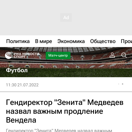
Политика
В мире
Экономика
Общество
Про
Матч-центр
Футбол
11:30 21.07.2022
Гендиректор "Зенита" Медведев
назвал важным продление
Вендела
Гендиректор "Зенита" Медведев назвал важным