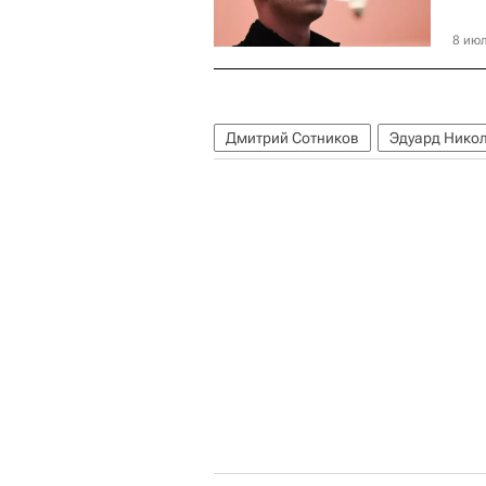
8 июл
Дмитрий Сотников
Эдуард Нико