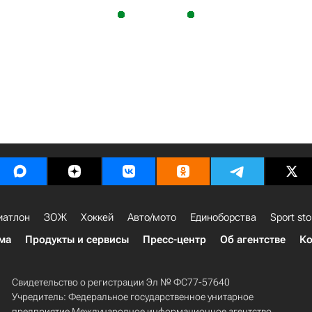
иатлон
ЗОЖ
Хоккей
Авто/мото
Единоборства
Sport sto
ма
Продукты и сервисы
Пресс-центр
Об агентстве
Ко
Свидетельство о регистрации Эл № ФС77-57640
Учредитель: Федеральное государственное унитарное
предприятие Международное информационное агентство