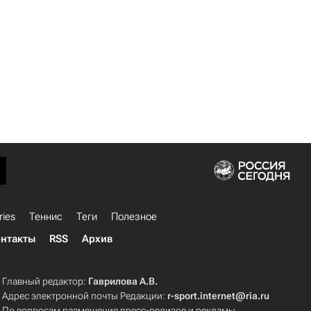
ries
Теннис
Теги
Полезное
нтакты
RSS
Архив
Главный редактор:
Гаврилова А.В.
Адрес электронной почты Редакции:
r-sport.internet@ria.ru
По вопросам размещения пресс-релизов и рекламы