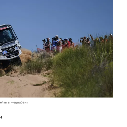
ейти в медиабанк
н