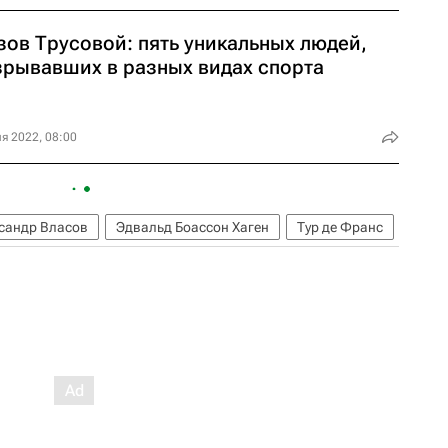
зов Трусовой: пять уникальных людей,
зрывавших в разных видах спорта
я 2022, 08:00
сандр Власов
Эдвальд Боассон Хаген
Тур де Франс