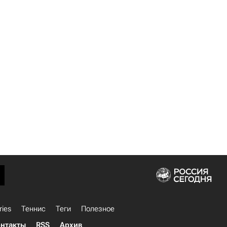
ries
Теннис
Теги
Полезное
нтакты
RSS
Архив