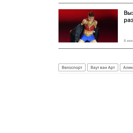
Вы
ра
8 июн
Велоспорт
Ваут ван Арт
Алек