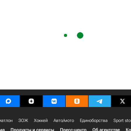
иатлон
ЗОЖ
Хоккей
Авто/мото
Единоборства
Sport sto
ма
Продукты и сервисы
Пресс-центр
Об агентстве
Ко