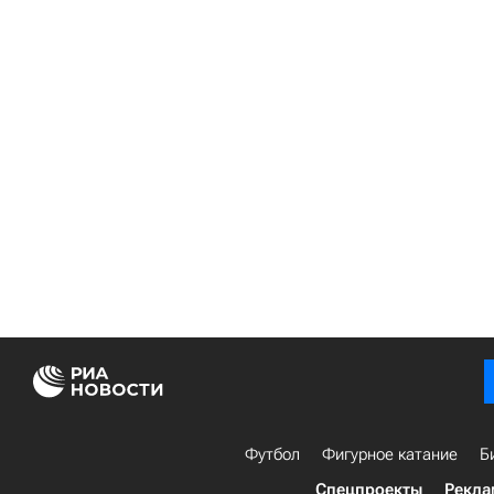
Футбол
Фигурное катание
Б
Спецпроекты
Рекла