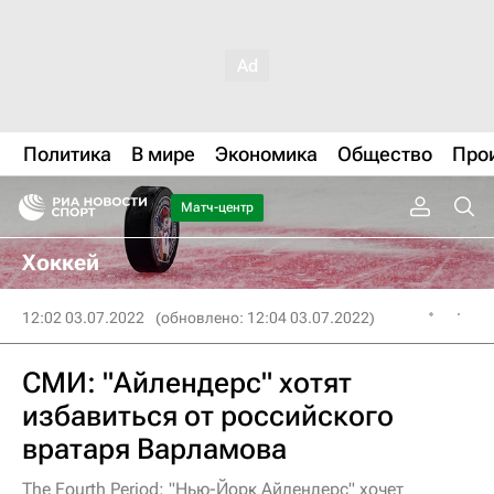
Политика
В мире
Экономика
Общество
Про
Матч-центр
Хоккей
12:02 03.07.2022
(обновлено: 12:04 03.07.2022)
СМИ: "Айлендерс" хотят
избавиться от российского
вратаря Варламова
The Fourth Period: "Нью-Йорк Айлендерс" хочет