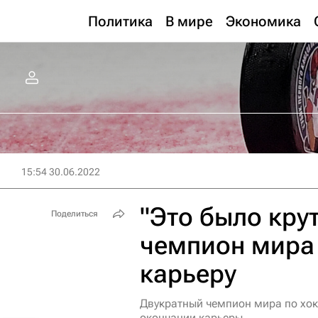
Политика
В мире
Экономика
15:54 30.06.2022
"Это было кру
Поделиться
чемпион мира
карьеру
Двукратный чемпион мира по хок
окончании карьеры