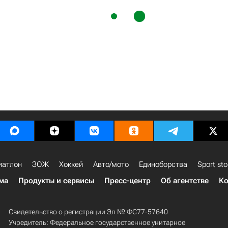
иатлон
ЗОЖ
Хоккей
Авто/мото
Единоборства
Sport sto
ма
Продукты и сервисы
Пресс-центр
Об агентстве
Ко
Свидетельство о регистрации Эл № ФС77-57640
Учредитель: Федеральное государственное унитарное