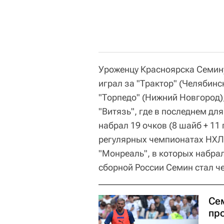
Уроженцу Красноярска Семину
играл за "Трактор" (Челябинск
"Торпедо" (Нижний Новгород)
"Витязь", где в последнем дл
набрал 19 очков (8 шайб + 11
регулярных чемпионатах НХЛ,
"Монреаль", в которых набрал
сборной России Семин стал ч
Се
пр