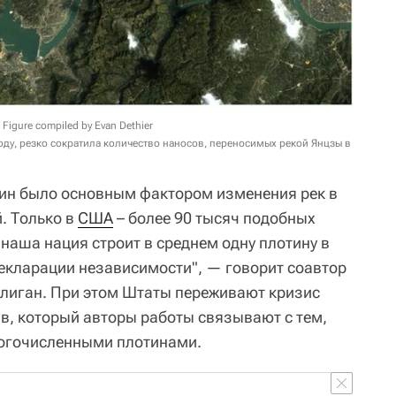
 Figure compiled by Evan Dethier
году, резко сократила количество наносов, переносимых рекой Янцзы в
тин было основным фактором изменения рек в
. Только в
США
– более 90 тысяч подобных
наша нация строит в среднем одну плотину в
екларации независимости", — говорит соавтор
лиган. При этом Штаты переживают кризис
, который авторы работы связывают с тем,
ногочисленными плотинами.