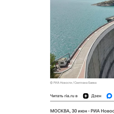
© РИА Новости / Светлана Баева
Читать ria.ru в
Дзен
МОСКВА, 30 июн - РИА Ново