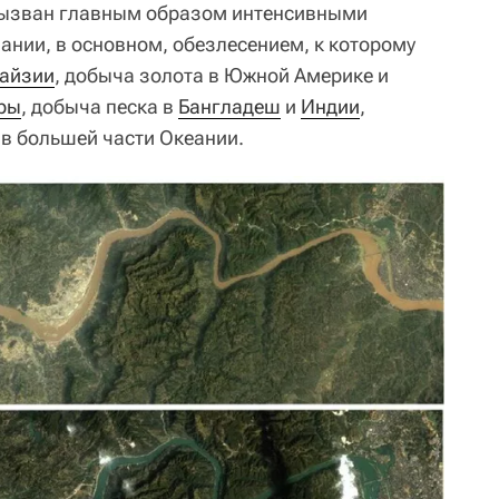
 вызван главным образом интенсивными
нии, в основном, обезлесением, к которому
айзии
, добыча золота в Южной Америке и
ры
, добыча песка в
Бангладеш
и
Индии
,
в большей части Океании.