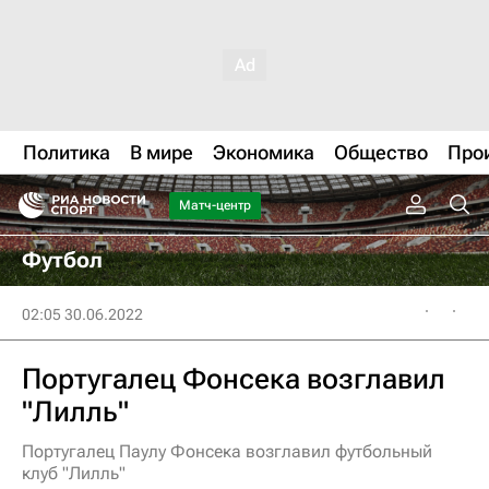
Политика
В мире
Экономика
Общество
Про
Матч-центр
Футбол
02:05 30.06.2022
Португалец Фонсека возглавил
"Лилль"
Португалец Паулу Фонсека возглавил футбольный
клуб "Лилль"