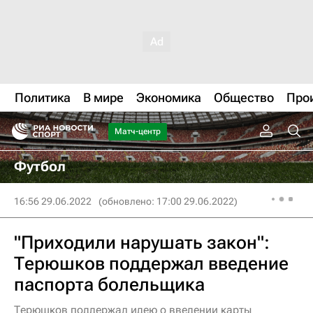
Политика
В мире
Экономика
Общество
Про
Матч-центр
Футбол
16:56 29.06.2022
(обновлено: 17:00 29.06.2022)
"Приходили нарушать закон":
Терюшков поддержал введение
паспорта болельщика
Терюшков поддержал идею о введении карты