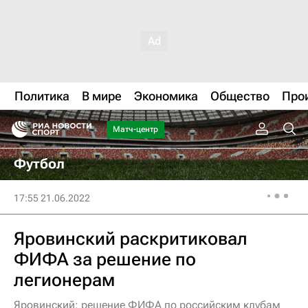
Политика
В мире
Экономика
Общество
Про
Матч-центр
Футбол
17:55 21.06.2022
Яровинский раскритиковал
ФИФА за решение по
легионерам
Яровинский: решение ФИФА по российским клубам