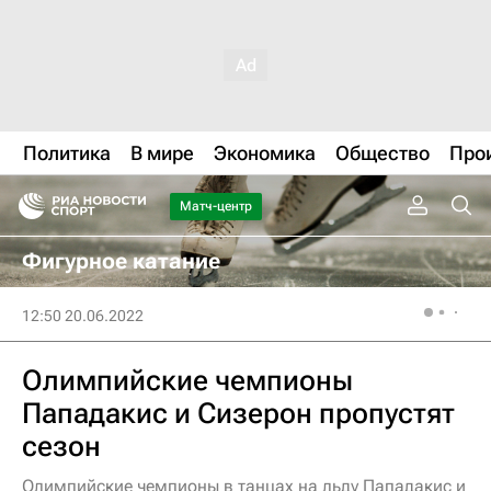
Политика
В мире
Экономика
Общество
Про
Матч-центр
Фигурное катание
12:50 20.06.2022
Олимпийские чемпионы
Пападакис и Сизерон пропустят
сезон
Олимпийские чемпионы в танцах на льду Пападакис и