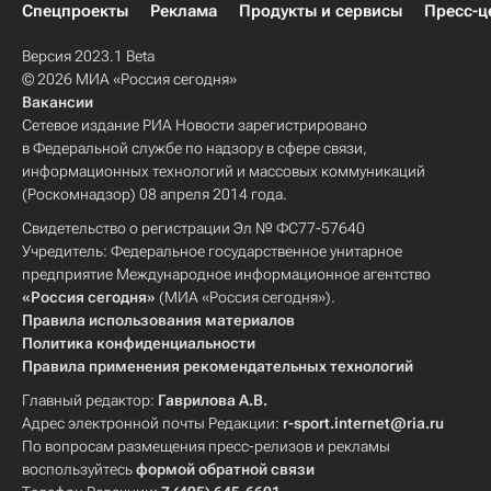
Спецпроекты
Реклама
Продукты и сервисы
Пресс-ц
Версия 2023.1 Beta
© 2026 МИА «Россия сегодня»
Вакансии
Сетевое издание РИА Новости зарегистрировано
в Федеральной службе по надзору в сфере связи,
информационных технологий и массовых коммуникаций
(Роскомнадзор) 08 апреля 2014 года.
Свидетельство о регистрации Эл № ФС77-57640
Учредитель: Федеральное государственное унитарное
предприятие Международное информационное агентство
«Россия сегодня»
(МИА «Россия сегодня»).
Правила использования материалов
Политика конфиденциальности
Правила применения рекомендательных технологий
Главный редактор:
Гаврилова А.В.
Адрес электронной почты Редакции:
r-sport.internet@ria.ru
По вопросам размещения пресс-релизов и рекламы
воспользуйтесь
формой обратной связи