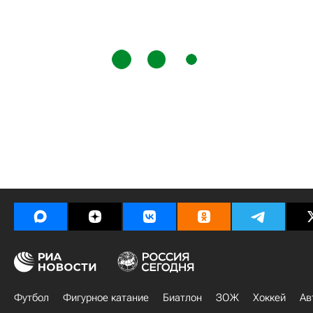
Футбол
Фигурное катание
Биатлон
ЗОЖ
Хоккей
Ав