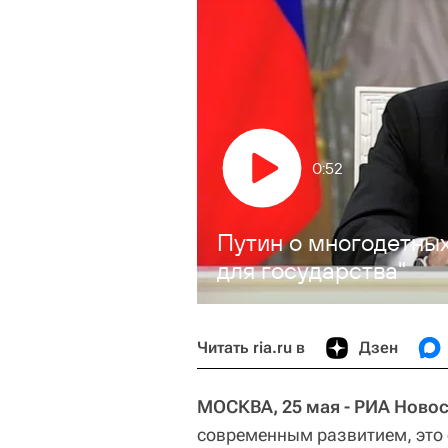
0:52
Путин о многодетны
для государства"
Читать ria.ru в
Дзен
МОСКВА, 25 мая - РИА Новос
современным развитием, это 