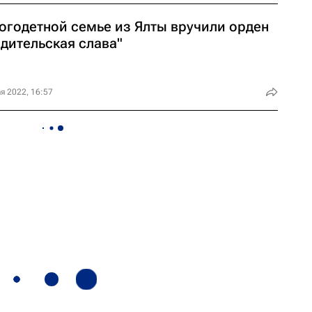
огодетной семье из Ялты вручили орден
одительская слава"
я 2022, 16:57